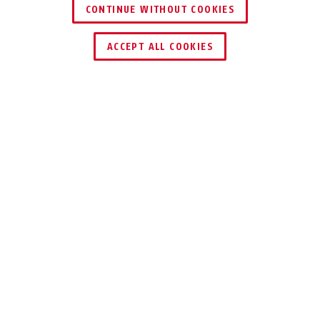
CONTINUE WITHOUT COOKIES
ACCEPT ALL COOKIES
Beschrijving
VT5001B
Met een schroefverdeler zorg u voor een
overzichtelijke bedrading. Vooral als u
meerdere bedieningspanelen en melders
installeert, moet u een verdeler installeren op
de knooppunten van uw gebouw. De