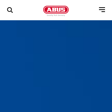
Geef
alle
resultaten
weer