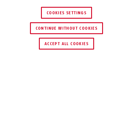
COOKIES SETTINGS
CONTINUE WITHOUT COOKIES
ACCEPT ALL COOKIES
Beschrijving
AZVT10020
Printplaatlijst voor installatie in metalen
opbouwverdeler. Voor bedrading met
soldeertechniek.