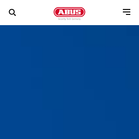
Geef
alle
resultaten
weer