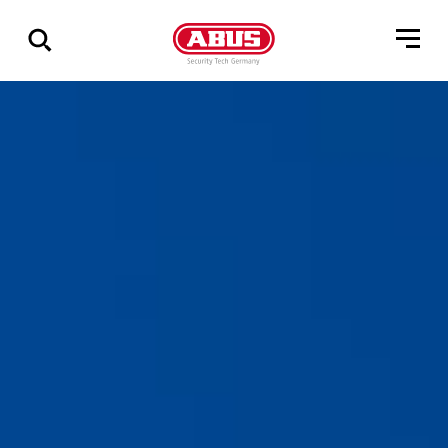
Geef
alle
resultaten
weer