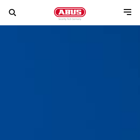
Geef
alle
resultaten
weer