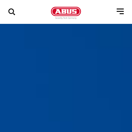
Geef
alle
resultaten
weer