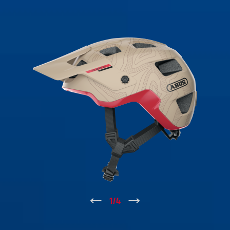
↑
1
/
4
↓