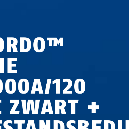
ORDO™
NE
000A/120
C ZWART +
FSTANDSBEDI