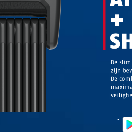
+
S
De slim
zijn be
De comb
maximal
veilighe