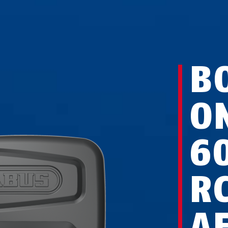
B
O
6
R
A