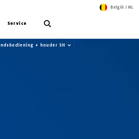
België
/
NL
Service
andsbediening + houder SH