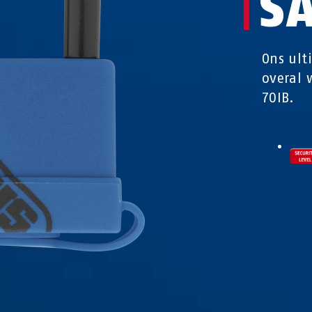
S
Ons ult
overal 
70IB.