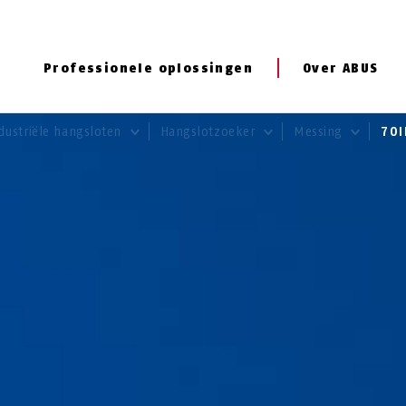
Professionele oplossingen
Over ABUS
dustriële hangsloten
Hangslotzoeker
Messing
70I