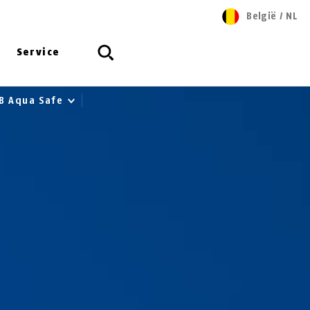
België
/
NL
Service
B Aqua Safe