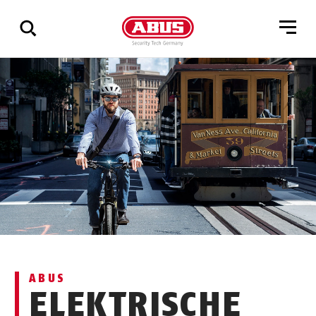
Geef
alle
resultaten
weer
ABUS
ELEKTRISCHE