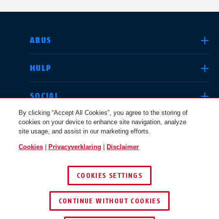
LAND SELECTEREN
ABUS
HULP
Deutschland
United Kingdom
SOCIAL
By clicking “Accept All Cookies”, you agree to the storing of
cookies on your device to enhance site navigation, analyze
JURIDISCHE KWESTIES
site usage, and assist in our marketing efforts.
International
USA
Cookies
|
Privacyverklaring
|
Disclaimer
BELGIË / NL
COOKIES SETTINGS
Canada
© 2026 ABUS
Österreich
EN
FR
CONTINUE WITHOUT COOKIES